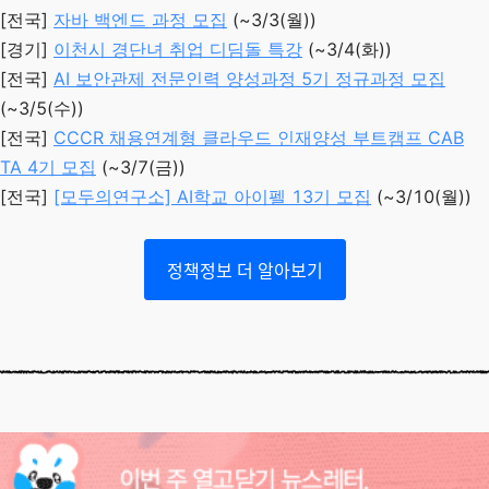
[전국]
자바 백엔드 과정 모집
(~3/3(월))
[경기]
이천시 경단녀 취업 디딤돌 특강
(~3/4(화))
[전국]
AI 보안관제 전문인력 양성과정 5기 정규과정 모집
(~3/5(수))
[전국]
CCCR 채용연계형 클라우드 인재양성 부트캠프 CAB
TA 4기 모집
(~3/7(금))
[전국]
[모두의연구소] AI학교 아이펠 13기 모집
(~3/10(월))
정책정보 더 알아보기