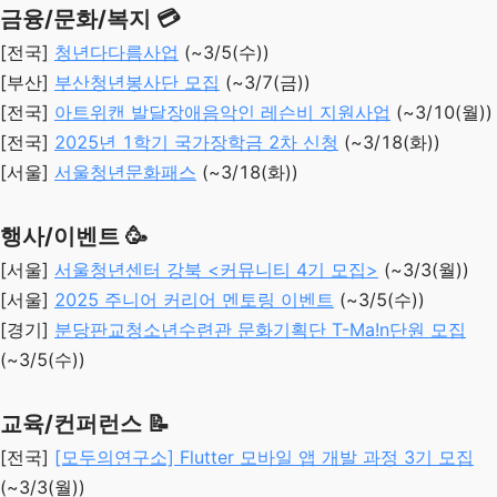
금융/문화/복지 💳
[전국]
청년다다름사업
(~3/5(수))
[부산]
부산청년봉사단 모집
(~3/7(금))
[전국]
아트위캔 발달장애음악인 레슨비 지원사업
(~3/10(월))
[전국]
2025년 1학기 국가장학금 2차 신청
(~3/18(화))
[서울]
서울청년문화패스
(~3/18(화))
행사/이벤트 🥳
[서울]
서울청년센터 강북 <커뮤니티 4기 모집>
(~3/3(월))
[서울]
2025 주니어 커리어 멘토링 이벤트
(~3/5(수))
[경기]
분당판교청소년수련관 문화기획단 T-Ma!n단원 모집
(~3/5(수))
교육/컨퍼런스 📝
[전국]
[모두의연구소] Flutter 모바일 앱 개발 과정 3기 모집
(~3/3(월))